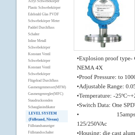
Acryl Schwebekörper
Plastic Schwebekörper
Edelstahl Glas PVDF
Schwebekörper Meter
Paddel Durchfluss
Schalter
Inline Metall
Schwebekörper
Konstant Ventil
•Explosion proof type- 
Schwebekörper
NEMA 4X
Konstant Ventil
Schwebekörper
•Proof Pressure: to 100
Flügelrad Durchfluss
•Adjustable Range: 0.0
Gasmengenmesser(MFM)
Gasmengenregler(MFC)
•Temperature: -25ºC~+
Staudrucksonden
•Switch Data: One SP
Schauglasindikator
• 15amps 125/250
LEVEL SYSTEM
(Füllstand, Niveau)
125/250VAc
Füllstandsanzeiger
•Housing: die cast alum
Füllstandsschalter