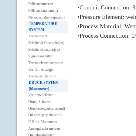
Füllstandsmesser
•Conduit Connection: 3
Füllstandstransmitter
•Pressure Element: wel
Niveauschalter(kapazitiv)
TEMPERATURE
•Process Material: Wet
SYSTEM
•Process Connection: 1
Thermometer
Schaltend(Microschalter)
Schaltend(Kapilartyp)
Signaltransmitter
Thermoelementsensoren
Vor-Ort-Anzeigen
Thermoschutzrohre
DRUCK SYSTEM
(Manometer)
Vacuum-Schalter
Druck-Schalter
Druckanzeiger(schaltend)
Dif.anzeiger(schaltend)
U-Rohr-Manometer
Analogdrucksensoren
Digitalmanometer