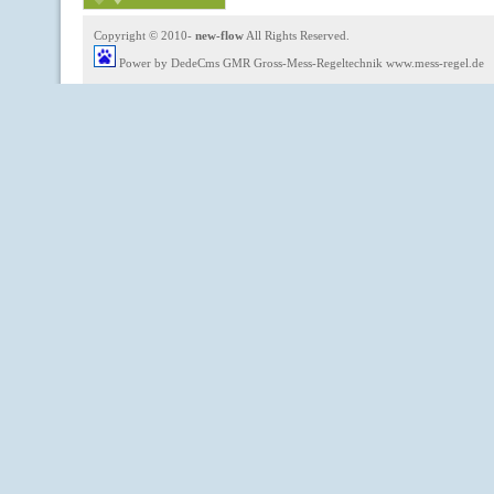
Copyright © 2010-
new-flow
All Rights Reserved.
Power by DedeCms
GMR Gross-Mess-Regeltechnik www.mess-regel.de